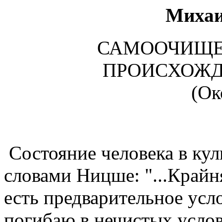
Михаи
САМООЧИЩЕН
ПРОИСХОЖД
(Ок
3
Состояние человека в кул
словами Ницше: "...Крайн
есть предварительное усл
погибаю в нечистых услов